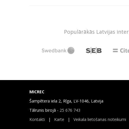
Populārākās Latvijas inte
MICREC
Šampētera iela 2, Rīga, LV-1046, Latvija
Tālrunis birojā -
25 676 743
Kontakti
|
Karte
|
Veikala lietošanas noteikumi