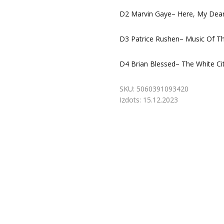
D2 Marvin Gaye– Here, My Dea
D3 Patrice Rushen– Music Of Th
D4 Brian Blessed– The White Cit
SKU:
5060391093420
Izdots:
15.12.2023