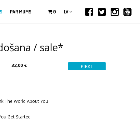
S
PAR MUMS
0
LV
ošana / sale*
32,00 €
nk The World About You
ou Get Started