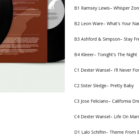
B1 Ramsey Lewis– Whisper Zon
B2 Leon Ware– What's Your N
B3 Ashford & Simpson– Stay Fr
B4 Kleeer– Tonight's The Night
C1 Dexter Wansel– I'll Never Fo
C2 Sister Sledge– Pretty Baby
C3 Jose Feliciano– California Dr
C4 Dexter Wansel– Life On Mar
D1 Lalo Schifrin– Theme From 