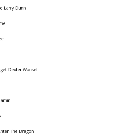
e Larry Dunn
ame
ee
rget Dexter Wansel
eamin'
s
Enter The Dragon