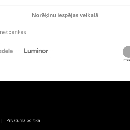
Norēķinu iespējas veikalā
rnetbankas
|
Privātuma politika