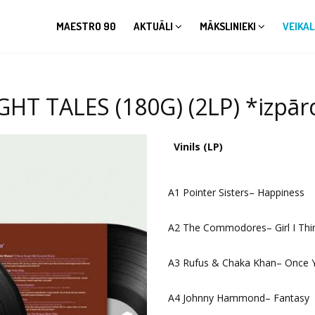
MAESTRO 90
AKTUĀLI
MĀKSLINIEKI
VEIKAL
HT TALES (180G) (2LP) *izpārd
Vinils (LP)
A1 Pointer Sisters– Happiness
A2 The Commodores– Girl I Thi
A3 Rufus & Chaka Khan– Once Y
A4 Johnny Hammond– Fantasy