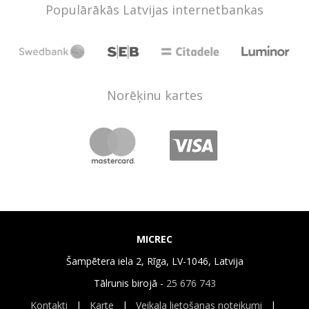
Populārākās Latvijas internetbankas
Norēķinu kartes
MICREC
Šampētera iela 2, Rīga, LV-1046, Latvija
Tālrunis birojā -
25 676 743
Kontakti
|
Karte
|
Veikala lietošanas noteikumi
|