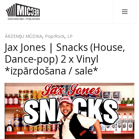
ĀRZEMJU MŪZIKA
,
Pop/Rock
,
LP
Jax Jones | Snacks (House,
Dance-pop) 2 x Vinyl
*izpārdošana / sale*