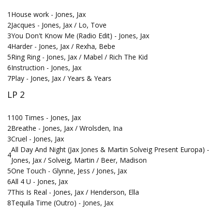
1
House work - Jones, Jax
2
Jacques - Jones, Jax / Lo, Tove
3
You Don't Know Me (Radio Edit) - Jones, Jax
4
Harder - Jones, Jax / Rexha, Bebe
5
Ring Ring - Jones, Jax / Mabel / Rich The Kid
6
Instruction - Jones, Jax
7
Play - Jones, Jax / Years & Years
LP 2
1
100 Times - Jones, Jax
2
Breathe - Jones, Jax / Wrolsden, Ina
3
Cruel - Jones, Jax
All Day And Night (Jax Jones & Martin Solveig Present Europa) -
4
Jones, Jax / Solveig, Martin / Beer, Madison
5
One Touch - Glynne, Jess / Jones, Jax
6
All 4 U - Jones, Jax
7
This Is Real - Jones, Jax / Henderson, Ella
8
Tequila Time (Outro) - Jones, Jax