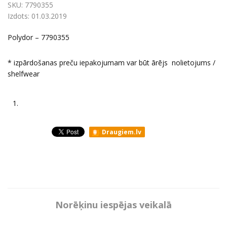
SKU:
7790355
Izdots:
01.03.2019
Polydor – 7790355
* izpārdošanas preču iepakojumam var būt ārējs nolietojums /
shelfwear
1.
Draugiem.lv
Norēķinu iespējas veikalā