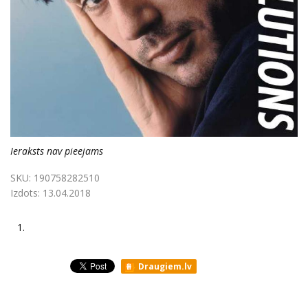
Ieraksts nav pieejams
SKU:
190758282510
Izdots:
13.04.2018
1.
Draugiem.lv