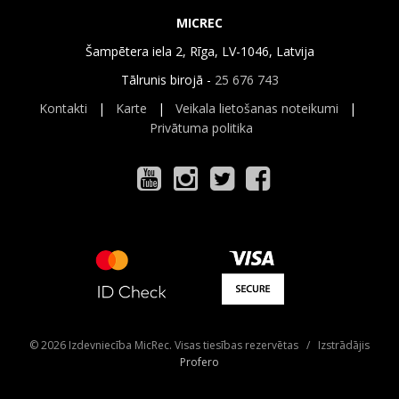
MICREC
Šampētera iela 2, Rīga, LV-1046, Latvija
Tālrunis birojā -
25 676 743
Kontakti
|
Karte
|
Veikala lietošanas noteikumi
|
Privātuma politika
© 2026 Izdevniecība MicRec. Visas tiesības rezervētas / Izstrādājis
Profero