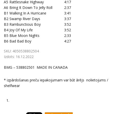
A5
Rattlesnake Highway
4:17
A6
Bring It Down To Jelly Roll
2:37
B1
Walking In A Hurricane
3:41
B2
Swamp River Days
3:37
B3
Rambunctious Boy
3:52
B4
Joy Of My Life
3:52
B5
Blue Moon Nights
2:33
B6
Bad Bad Boy
4:27
SKU:
4050538802504
Izdots:
16.12.2022
BMG – 538802501 MADE IN CANADA
* izpārdošanas preču iepakojumam var būt ārējs nolietojums /
shelfwear
1.