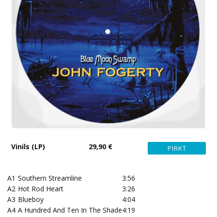
Vinils (LP)
29,90 €
A1
Southern Streamline
3:56
A2
Hot Rod Heart
3:26
A3
Blueboy
4:04
A4
A Hundred And Ten In The Shade
4:19