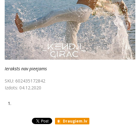
Ieraksts nav pieejams
SKU:
602435172842
Izdots:
04.12.2020
1.
Draugiem.lv