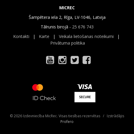
MICREC
Šampētera iela 2, Rīga, LV-1046, Latvija
Tālrunis birojā -
25 676 743
Kontakti
|
Karte
|
Veikala lietošanas noteikumi
|
Privātuma politika
© 2026 Izdevniecība MicRec. Visas tiesības rezervētas / Izstrādājis
Profero