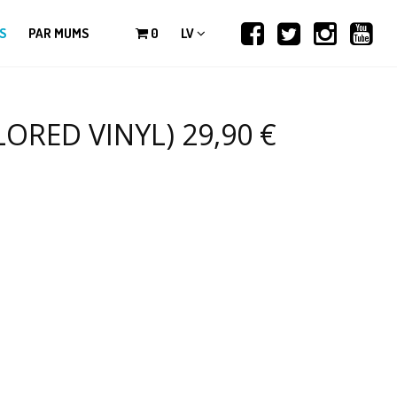
S
PAR MUMS
0
LV
RED VINYL) 29,90 €