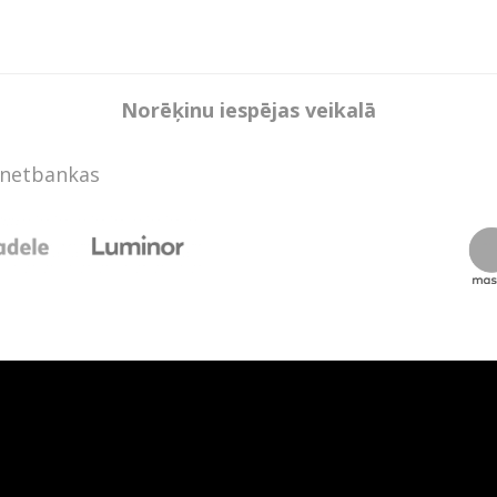
Norēķinu iespējas veikalā
rnetbankas