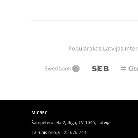
Populārākās Latvijas inte
MICREC
Šampētera iela 2, Rīga, LV-1046, Latvija
Tālrunis birojā -
25 676 743