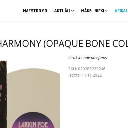
MAESTRO 90
AKTUĀLI
MĀKSLINIEKI
VEIKAL
HARMONY (OPAQUE BONE COLO
Ieraksts nav pieejams
SKU:
020286239246
Izdots:
11.11.2022