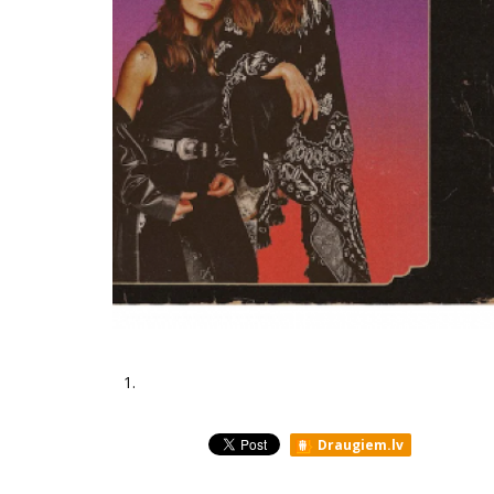
1.
Draugiem.lv