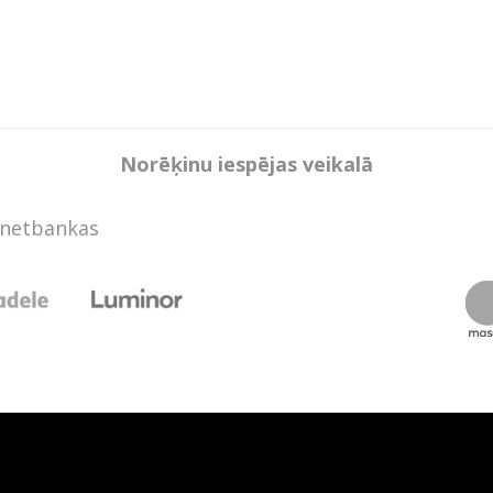
Norēķinu iespējas veikalā
rnetbankas