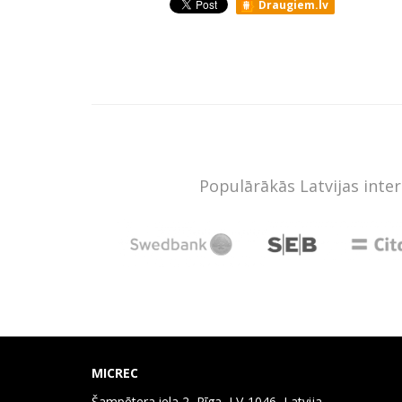
Draugiem.lv
Populārākās Latvijas inte
MICREC
Šampētera iela 2, Rīga, LV-1046, Latvija