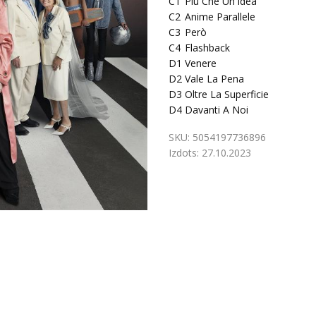
C1
Più Che Un'Idea
C2
Anime Parallele
C3
Però
C4
Flashback
D1
Venere
D2
Vale La Pena
D3
Oltre La Superficie
D4
Davanti A Noi
SKU:
5054197736896
Izdots:
27.10.2023