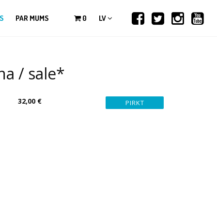
S
PAR MUMS
0
LV
a / sale*
32,00 €