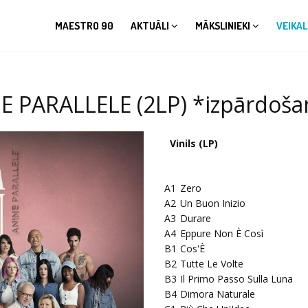
MAESTRO 90
AKTUĀLI
MĀKSLINIEKI
VEIKAL
 PARALLELE (2LP) *izpārdošan
Vinils (LP)
A1
Zero
A2
Un Buon Inizio
A3
Durare
A4
Eppure Non È Così
B1
Cos'È
B2
Tutte Le Volte
B3
Il Primo Passo Sulla Luna
B4
Dimora Naturale