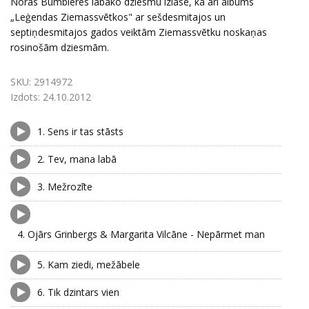
Noras Bumbieres labāko dziesmu izlase, kā arī albums
„Leģendas Ziemassvētkos" ar sešdesmitajos un
septiņdesmitajos gados veiktām Ziemassvētku noskaņas
rosinošām dziesmām.
SKU:
2914972
Izdots:
24.10.2012
1.
Sens ir tas stāsts
2.
Tev, mana labā
3.
Mežrozīte
4.
Ojārs Grinbergs & Margarita Vilcāne - Nepārmet man
5.
Kam ziedi, mežābele
6.
Tik dzintars vien