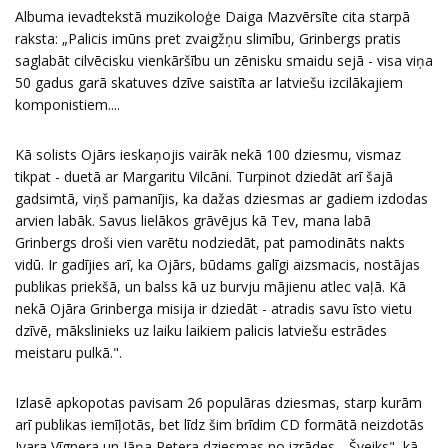
Albuma ievadtekstā muzikoloģe Daiga Mazvērsīte cita starpā
raksta: „Palicis imūns pret zvaigžņu slimību, Grinbergs pratis
saglabāt cilvēcisku vienkāršību un zēnisku smaidu sejā - visa viņa
50 gadus garā skatuves dzīve saistīta ar latviešu izcilākajiem
komponistiem....
Kā solists Ojārs ieskaņojis vairāk nekā 100 dziesmu, vismaz
tikpat - duetā ar Margaritu Vilcāni. Turpinot dziedāt arī šajā
gadsimtā, viņš pamanījis, ka dažas dziesmas ar gadiem izdodas
arvien labāk. Savus lielākos grāvējus kā Tev, mana labā
Grinbergs droši vien varētu nodziedāt, pat pamodināts nakts
vidū. Ir gadījies arī, ka Ojārs, būdams galīgi aizsmacis, nostājas
publikas priekšā, un balss kā uz burvju mājienu atlec vaļā. Kā
nekā Ojāra Grinberga misija ir dziedāt - atradis savu īsto vietu
dzīvē, mākslinieks uz laiku laikiem palicis latviešu estrādes
meistaru pulkā.".
Izlasē apkopotas pavisam 26 populāras dziesmas, starp kurām
arī publikas iemīļotās, bet līdz šim brīdim CD formātā neizdotās
Ivara Vīgnera un Jāņa Petera dziesmas no izrādes „Šveiks", kā