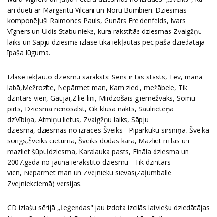
arī dueti ar Margaritu Vilcāni un Noru Bumbieri. Dziesmas
komponējuši Raimonds Pauls, Gunārs Freidenfelds, Ivars
Vīgners un Uldis Stabulnieks, kura rakstītās dziesmas Zvaigžņu
laiks un Sāpju dziesma izlasē tika iekļautas pēc paša dziedātāja
īpaša lūguma.
Izlasē iekļauto dziesmu saraksts: Sens ir tas stāsts, Tev, mana
labā,Mežrozīte, Nepārmet man, Kam ziedi, mežābele, Tik
dzintars vien, Gaujai,Zilie lini, Mirdzošais gliemežvāks, Somu
pirts, Dziesma nenosalst, Cik klusa nakts, Saulrieteņa
dzīvībiņa, Atmiņu lietus, Zvaigžņu laiks, Sāpju
dziesma, dziesmas no izrādes Šveiks - Piparkūku sirsniņa, Šveika
songs,Šveiks cietumā, Šveiks dodas karā, Mazliet mīlas un
mazliet šūpuļdziesma, Karalauka pasts, Fināla dziesma un
2007.gadā no jauna ierakstīto dziesmu - Tik dzintars
vien, Nepārmet man un Zvejnieku sievas(Zaļumballe
Zvejniekciemā) versijas.
CD izlašu sērijā „Ļeģendas" jau izdota izcilās latviešu dziedātājas