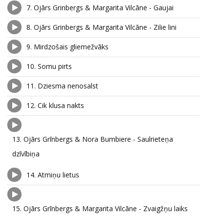
7.
Ojārs Grinbergs & Margarita Vilcāne - Gaujai
8.
Ojārs Grinbergs & Margarita Vilcāne - Zilie lini
9.
Mirdzošais gliemežvāks
10.
Somu pirts
11.
Dziesma nenosalst
12.
Cik klusa nakts
13.
Ojārs Grīnbergs & Nora Bumbiere - Saulrieteņa
dzīvībiņa
14.
Atmiņu lietus
15.
Ojārs Grīnbergs & Margarita Vilcāne - Zvaigžņu laiks