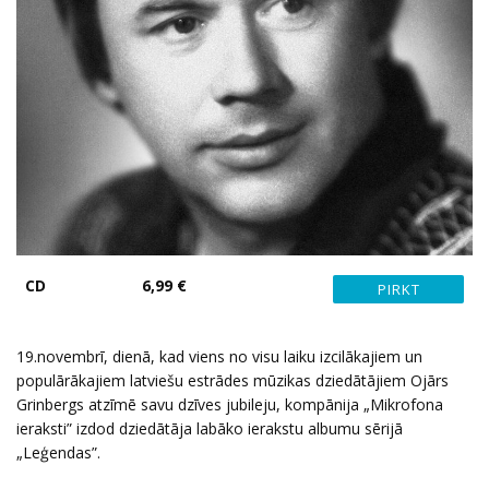
CD
6,99 €
19.novembrī, dienā, kad viens no visu laiku izcilākajiem un
populārākajiem latviešu estrādes mūzikas dziedātājiem Ojārs
Grinbergs atzīmē savu dzīves jubileju, kompānija „Mikrofona
ieraksti” izdod dziedātāja labāko ierakstu albumu sērijā
„Leģendas”.