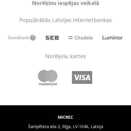
Norēķinu iespējas veikalā
Populārākās Latvijas internetbankas
Norēķinu kartes
MICREC
Šampētera iela 2, Rīga, LV-1046, Latvija