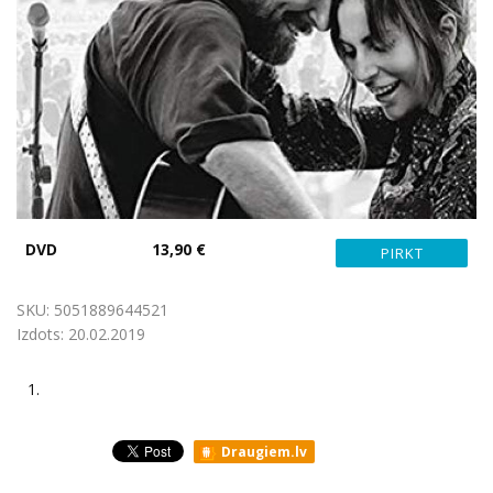
DVD
13,90 €
SKU:
5051889644521
Izdots:
20.02.2019
1.
Draugiem.lv