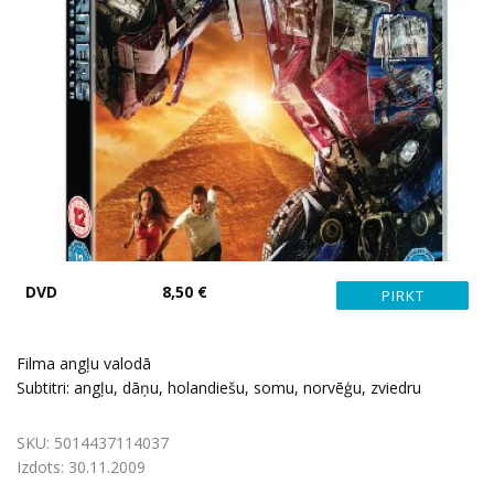
DVD
8,50 €
Filma angļu valodā
Subtitri: angļu, dāņu, holandiešu, somu, norvēģu, zviedru
SKU:
5014437114037
Izdots:
30.11.2009