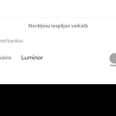
Norēķinu iespējas veikalā
rnetbankas