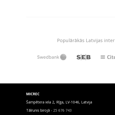
Populārākās Latvijas inte
MICREC
Šampētera iela 2, Rīga, LV-1046, Latvija
Tālrunis birojā -
25 676 743