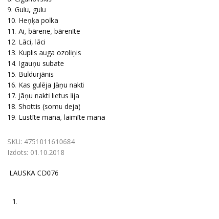
9. Gulu, gulu
10. Heņķa polka
11. Ai, bārene, bārenīte
12. Lāci, lāci
13. Kuplis auga ozoliņis
14. Igauņu subate
15. Buldurjānis
16. Kas gulēja Jāņu nakti
17. Jāņu nakti lietus lija
18. Shottis (somu deja)
19. Lustīte mana, laimīte mana
SKU:
4751011610684
Izdots:
01.10.2018
LAUSKA CD076
1.