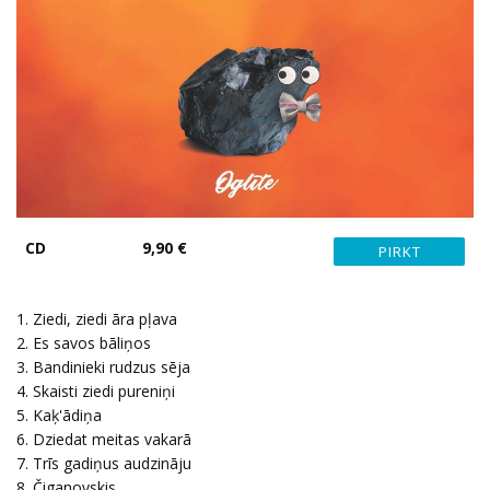
CD
9,90 €
1. Ziedi, ziedi āra pļava
2. Es savos bāliņos
3. Bandinieki rudzus sēja
4. Skaisti ziedi pureniņi
5. Kaķ'ādiņa
6. Dziedat meitas vakarā
7. Trīs gadiņus audzināju
8. Čiganovskis