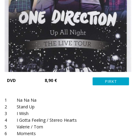
DVD
8,90 €
1
Na Na Na
2
Stand Up
3
I Wish
4
I Gotta Feeling / Stereo Hearts
5
Valerie / Torn
6
Moments