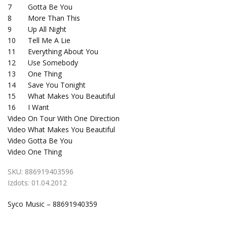
7
Gotta Be You
8
More Than This
9
Up All Night
10
Tell Me A Lie
11
Everything About You
12
Use Somebody
13
One Thing
14
Save You Tonight
15
What Makes You Beautiful
16
I Want
Video
On Tour With One Direction
Video
What Makes You Beautiful
Video
Gotta Be You
Video
One Thing
SKU:
886919403596
Izdots:
01.04.2012
Syco Music – 88691940359