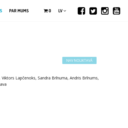
S
PAR MUMS
0
LV
, Viktors Lapčenoks, Sandra Brīnuma, Andris Brīnums,
lava