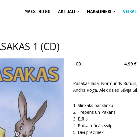
MAESTRO 90
AKTUĀLI
MĀKSLINIEKI
VEIKAL
SAKAS 1 (CD)
CD
4,99 €
Pasakas lasa: Normunds Rutulis
Andris Roga, Alex dzied Silvija Si
1. Slinkāks par slinku
2. Trepens un Pakans
3. Ezītis
4. Puika mācās svilpt
5. Divi precinieki