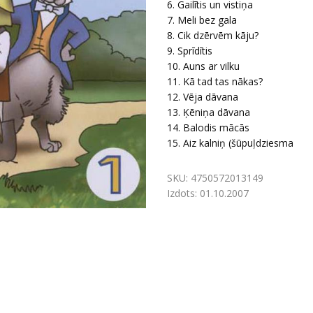
6. Gailītis un vistiņa
7. Meli bez gala
8. Cik dzērvēm kāju?
9. Sprīdītis
10. Auns ar vilku
11. Kā tad tas nākas?
12. Vēja dāvana
13. Ķēniņa dāvana
14. Balodis mācās
15. Aiz kalniņ (šūpuļdziesma
SKU:
4750572013149
Izdots:
01.10.2007