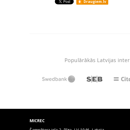
Draugiem.lv
Populārākās Latvijas inte
MICREC
Šampētera iela 2, Rīga, LV-1046, Latvija