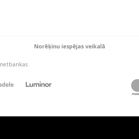
Norēķinu iespējas veikalā
rnetbankas