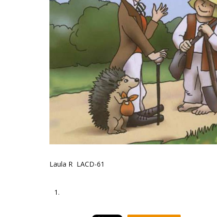
Laula R LACD-61
1.