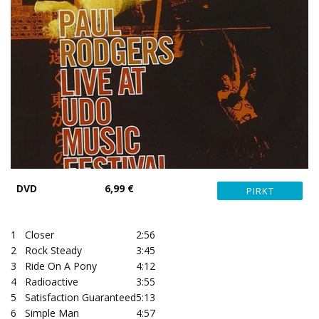
DVD
6,99 €
1
Closer
2:56
2
Rock Steady
3:45
3
Ride On A Pony
4:12
4
Radioactive
3:55
5
Satisfaction Guaranteed
5:13
6
Simple Man
4:57