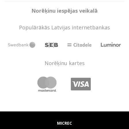
Norēķinu iespējas veikalā
Populārākās Latvijas internetbankas
Norēķinu kartes
MICREC