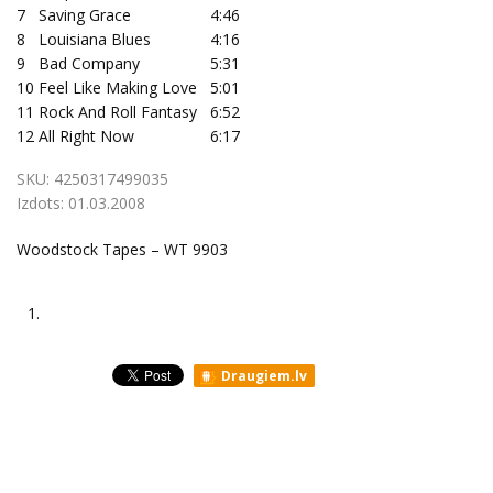
7
Saving Grace
4:46
8
Louisiana Blues
4:16
9
Bad Company
5:31
10
Feel Like Making Love
5:01
11
Rock And Roll Fantasy
6:52
12
All Right Now
6:17
SKU:
4250317499035
Izdots:
01.03.2008
Woodstock Tapes – WT 9903
1.
Draugiem.lv