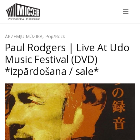
ĀRZEMJU MŪZIKA
,
Pop/Rock
Paul Rodgers | Live At Udo
Music Festival (DVD)
*izpārdošana / sale*