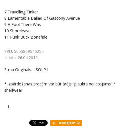
7 Travelling Tinker
8 Lamentable Ballad Of Gascony Avenue
9 A Fool There Was
10 Shoreleave
11 Punk Buck Bonafide
SKU:
5055869546256
Izdots:
26.04.2019
Strap Originals ‎– SOLP1
* izpārdošanas precēm var būt ārējs “plaukta nolietojums” /
shelfwear
1.
Draugiem.lv