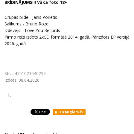
BRĪDINĀJUMS!!! Vāka foto 18+
Grupas bilde - Jānis Porietis
Salikums - Bruno Roze
Izdevējs: I Love You Records
Pirmo reizi izdots 2xCD formātā 2014. gadā. Pārizdots EP versijā
2026. gadā
SKU:
4751021040259
Izdots:
08.04.2026
1.
Draugiem.lv