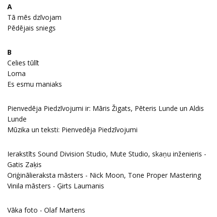
A
Tā mēs dzīvojam
Pēdējais sniegs
B
Celies tūlīt
Loma
Es esmu maniaks
Pienvedēja Piedzīvojumi ir: Māris Žigats, Pēteris Lunde un Aldis
Lunde
Mūzika un teksti: Pienvedēja Piedzīvojumi
Ierakstīts Sound Division Studio, Mute Studio, skaņu inženieris -
Gatis Zaķis
Oriģinālieraksta māsters - Nick Moon, Tone Proper Mastering
Vinila māsters - Ģirts Laumanis
Vāka foto - Olaf Martens