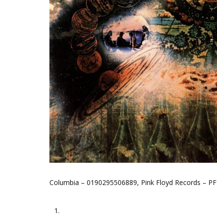
Columbia ‎– 0190295506889, Pink Floyd Records ‎– P
1.