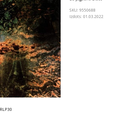
SKU:
9550688
Izdots:
01.03.2022
FRLP30