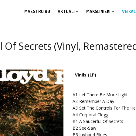
MAESTRO 90
AKTUĀLI
MĀKSLINIEKI
VEIKAL
ul Of Secrets (Vinyl, Remaster
Vinils (LP)
A1
Let There Be More Light
A2
Remember A Day
A3
Set The Controls For The He
A4
Corporal Clegg
B1
A Saucerful Of Secrets
B2
See-Saw
B3
Jugband Blues