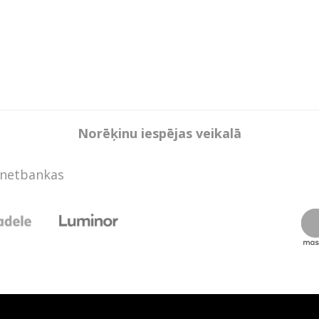
Norēķinu iespējas veikalā
rnetbankas