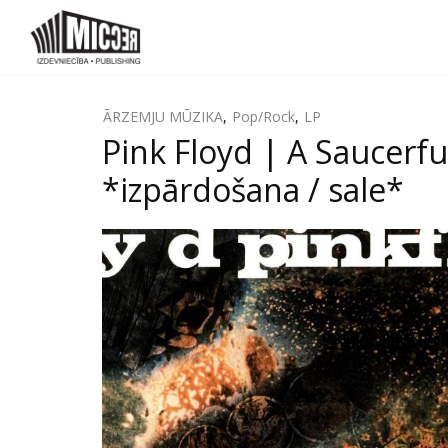
ĀRZEMJU MŪZIKA
,
Pop/Rock
,
LP
Pink Floyd ‎| A Saucerf
*izpārdošana / sale*