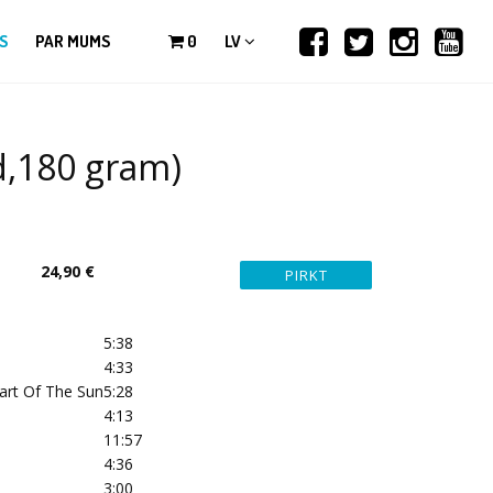
S
PAR MUMS
0
LV
ed,180 gram)
24,90 €
5:38
4:33
art Of The Sun
5:28
4:13
11:57
4:36
3:00