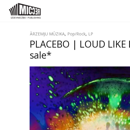
ĀRZEMJU MŪZIKA
,
Pop/Rock
,
LP
PLACEBO | LOUD LIKE LO
sale*