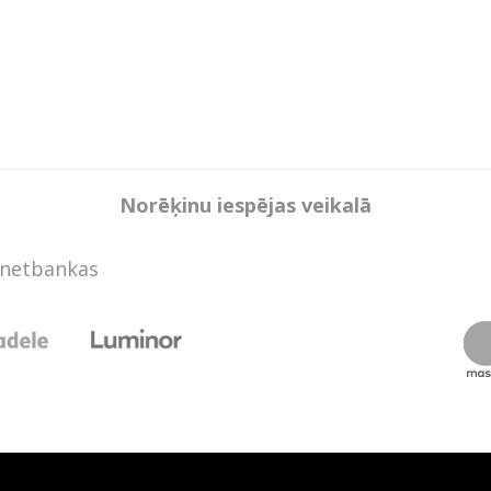
Norēķinu iespējas veikalā
rnetbankas