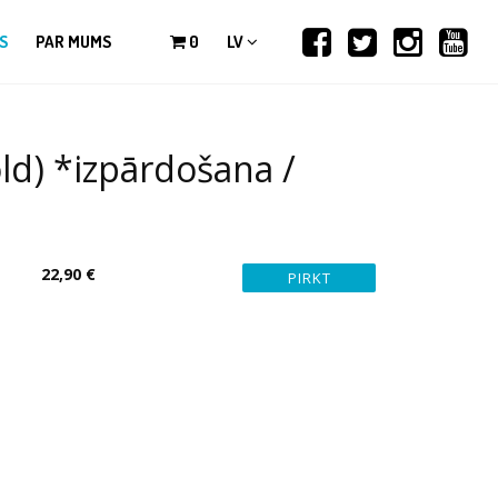
S
PAR MUMS
0
LV
ld) *izpārdošana /
22,90 €