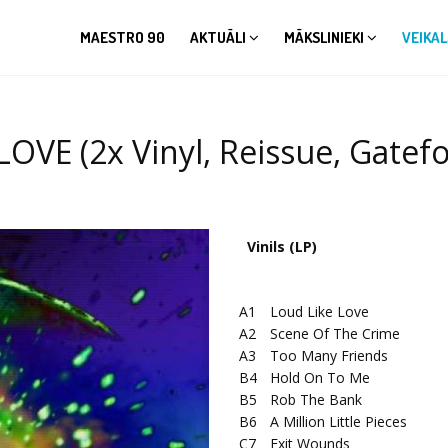
MAESTRO 90
AKTUĀLI
MĀKSLINIEKI
VEIKAL
VE (2x Vinyl, Reissue, Gatefo
Vinils (LP)
A1
Loud Like Love
A2
Scene Of The Crime
A3
Too Many Friends
B4
Hold On To Me
B5
Rob The Bank
B6
A Million Little Pieces
C7
Exit Wounds