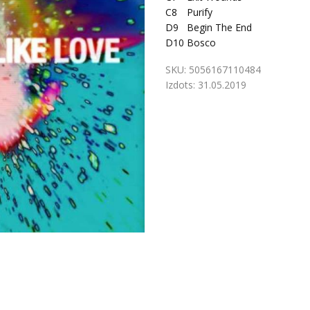
C8
Purify
D9
Begin The End
D10
Bosco
SKU:
5056167110484
Izdots:
31.05.2019