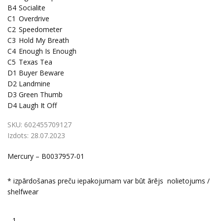
B4
Socialite
C1
Overdrive
C2
Speedometer
C3
Hold My Breath
C4
Enough Is Enough
C5
Texas Tea
D1
Buyer Beware
D2
Landmine
D3
Green Thumb
D4
Laugh It Off
SKU:
602455709127
Izdots:
28.07.2023
Mercury – B0037957-01
* izpārdošanas preču iepakojumam var būt ārējs nolietojums /
shelfwear
1.