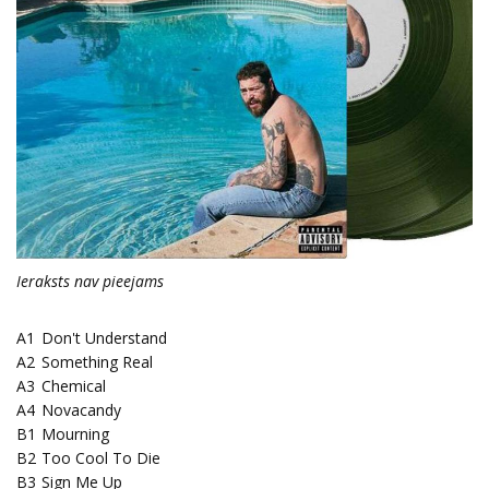
Ieraksts nav pieejams
A1
Don't Understand
A2
Something Real
A3
Chemical
A4
Novacandy
B1
Mourning
B2
Too Cool To Die
B3
Sign Me Up