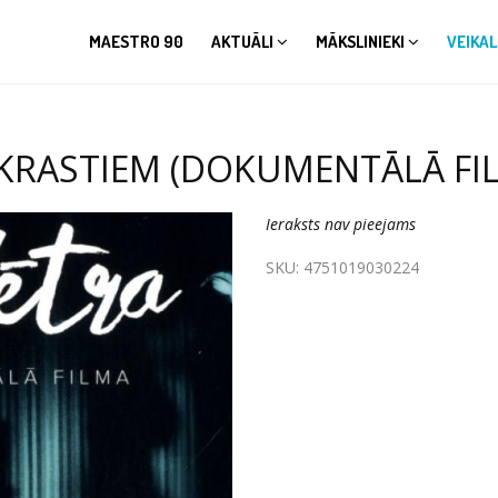
MAESTRO 90
AKTUĀLI
MĀKSLINIEKI
VEIKAL
KRASTIEM (DOKUMENTĀLĀ FILM
Ieraksts nav pieejams
SKU:
4751019030224