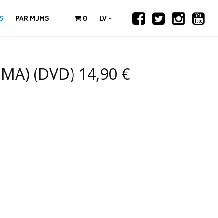
S
PAR MUMS
0
LV
A) (DVD) 14,90 €