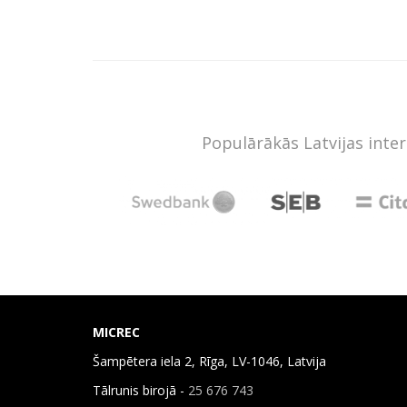
Populārākās Latvijas inte
MICREC
Šampētera iela 2, Rīga, LV-1046, Latvija
Tālrunis birojā -
25 676 743