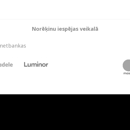
Norēķinu iespējas veikalā
rnetbankas