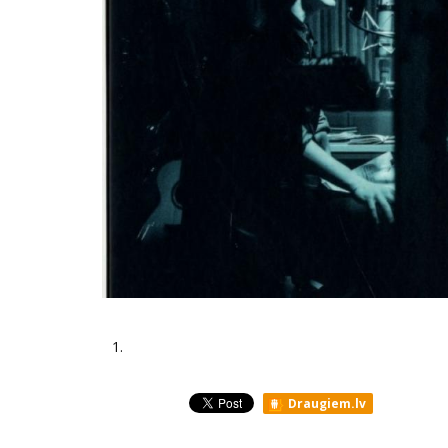
1.
Draugiem.lv