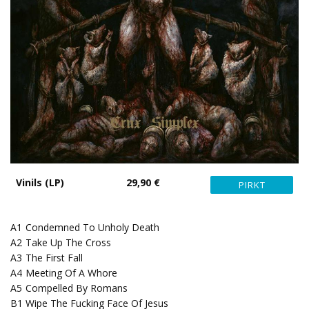
Vinils (LP)
29,90 €
A1
Condemned To Unholy Death
A2
Take Up The Cross
A3
The First Fall
A4
Meeting Of A Whore
A5
Compelled By Romans
B1
Wipe The Fucking Face Of Jesus