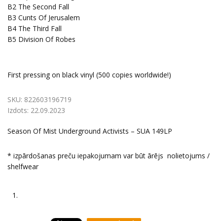
B2
The Second Fall
B3
Cunts Of Jerusalem
B4
The Third Fall
B5
Division Of Robes
First pressing on black vinyl (500 copies worldwide!)
SKU:
822603196719
Izdots:
22.09.2023
Season Of Mist Underground Activists – SUA 149LP
* izpārdošanas preču iepakojumam var būt ārējs nolietojums /
shelfwear
1.