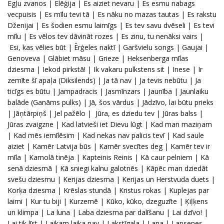
Egļu zvanos | Elēģija | Es aiziet nevaru | Es esmu nabags
vecpuisis | Es mīlu tevi tā | Es nāku no mazas tautas | Es rakstu
Dženijai | Es šodien esmu laimīgs | Es tev savu dvēseli | Es tevi
mīlu | Es vēlos tev dāvināt rozes | Es zinu, tu nenāksi vairs |
Esi, kas vēlies būt | Ērģeles naktī | Garšvielu songs | Gaujai |
Genoveva | Glābiet māsu | Grieze | Heksenberga mīlas
dziesma | Iekod pirkstā! | Ik vakaru pulkstens sit | Inese | Ir
zemīte šī apaļa (Diksilends) | Ja tā nav | Ja tevis nebūtu | Ja
ticīgs es būtu | Jampadracis | Jasmīnzars | Jaunība | Jaunlaiku
balāde (Ganāms pulks) | Jā, šos vārdus | Jādzīvo, lai būtu prieks
| Jāņtārpiņš | Jel pažēlo | Jūra, es dziedu tev | Jūras balss |
Jūras zvaigzne | Kad latvieši iet Dievu lūgt | Kad man maziņam
| Kad mēs iemīlēsim | Kad nekas nav palicis tevī | Kad saule
aiziet | Kamēr Latvija būs | Kamēr svecītes deg | Kamēr tev ir
mīla | Kamolā tinēja | Kapteinis Reinis | Kā caur pelniem | Kā
senā dziesmā | Kā sniegi kalnu galotnēs | Kāpēc man dziedāt
svešu dziesmu | Kerijas dziesma | Kerijas un Herstvuda duets |
Korķa dziesma | Krēslas stundā | Kristus rokas | Kuplejas par
laimi | Kur tu biji | Kurzemē | Kūko, kūko, dzeguzīte | Ķiļķens
un klimpa | La luna | Laba dziesma par dalīšanu | Lai dzīvo! |
Lai tik līst | Laikam laika nav | Lakstīgala | Lana | Lapsenes