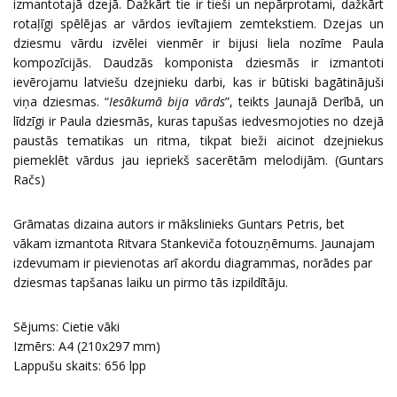
izmantotajā dzejā. Dažkārt tie ir tieši un nepārprotami, dažkārt
rotaļīgi spēlējas ar vārdos ievītajiem zemtekstiem. Dzejas un
dziesmu vārdu izvēlei vienmēr ir bijusi liela nozīme Paula
kompozīcijās. Daudzās komponista dziesmās ir izmantoti
ievērojamu latviešu dzejnieku darbi, kas ir būtiski bagātinājuši
viņa dziesmas. “
Iesākumā bija vārds
”, teikts Jaunajā Derībā, un
līdzīgi ir Paula dziesmās, kuras tapušas iedvesmojoties no dzejā
paustās tematikas un ritma, tikpat bieži aicinot dzejniekus
piemeklēt vārdus jau iepriekš sacerētām melodijām. (Guntars
Račs)
Grāmatas dizaina autors ir mākslinieks Guntars Petris, bet
vākam izmantota Ritvara Stankeviča fotouzņēmums. Jaunajam
izdevumam ir pievienotas arī akordu diagrammas, norādes par
dziesmas tapšanas laiku un pirmo tās izpildītāju.
Sējums: Cietie vāki
Izmērs: A4 (210x297 mm)
Lappušu skaits: 656 lpp