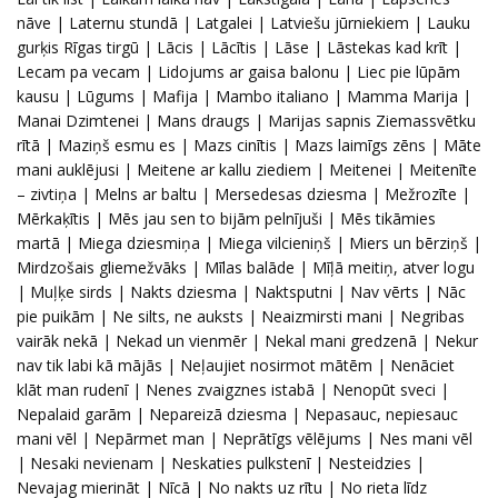
nāve | Laternu stundā | Latgalei | Latviešu jūrniekiem | Lauku
gurķis Rīgas tirgū | Lācis | Lācītis | Lāse | Lāstekas kad krīt |
Lecam pa vecam | Lidojums ar gaisa balonu | Liec pie lūpām
kausu | Lūgums | Mafija | Mambo italiano | Mamma Marija |
Manai Dzimtenei | Mans draugs | Marijas sapnis Ziemassvētku
rītā | Maziņš esmu es | Mazs cinītis | Mazs laimīgs zēns | Māte
mani auklējusi | Meitene ar kallu ziediem | Meitenei | Meitenīte
– zivtiņa | Melns ar baltu | Mersedesas dziesma | Mežrozīte |
Mērkaķītis | Mēs jau sen to bijām pelnījuši | Mēs tikāmies
martā | Miega dziesmiņa | Miega vilcieniņš | Miers un bērziņš |
Mirdzošais gliemežvāks | Mīlas balāde | Mīļā meitiņ, atver logu
| Muļķe sirds | Nakts dziesma | Naktsputni | Nav vērts | Nāc
pie puikām | Ne silts, ne auksts | Neaizmirsti mani | Negribas
vairāk nekā | Nekad un vienmēr | Nekal mani gredzenā | Nekur
nav tik labi kā mājās | Neļaujiet nosirmot mātēm | Nenāciet
klāt man rudenī | Nenes zvaigznes istabā | Nenopūt sveci |
Nepalaid garām | Nepareizā dziesma | Nepasauc, nepiesauc
mani vēl | Nepārmet man | Neprātīgs vēlējums | Nes mani vēl
| Nesaki nevienam | Neskaties pulkstenī | Nesteidzies |
Nevajag mierināt | Nīcā | No nakts uz rītu | No rieta līdz