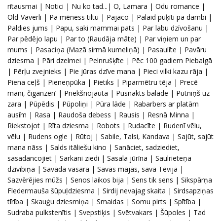
rītausmai | Notici | Nu ko tad...| O, Lamara | Odu romance |
Old-Vaverli | Pa mēness tiltu | Pajaco | Palaid puķīti pa dambi |
Paldies jums | Papu, saki mammai pats | Par labu dzīvošanu |
Par pēdējo lapu | Par to (Raudāja māte) | Par viņiem un par
mums | Pasaciņa (Mazā sirmā kumeliņā) | Pasaulīte | Pavāru
dziesma | Pāri dzelmei | Pelnrušķīte | Pēc 100 gadiem Piebalgā
| Pērļu zvejnieks | Pie jūras dzīve mana | Pieci vilki kazu rāja |
Piena ceļš | Pieneņpūka | Pietiks | Piparmētru tēja | Precē
mani, čigānzēn’ | Priekšnojauta | Pusnakts balāde | Putniņš uz
zara | Pūpēdis | Pūpoliņi | Pūra lāde | Rabarbers ar platām
ausīm | Rasa | Raudoša debess | Rausis | Resnā Minna |
Riekstojot | Rīta dziesma | Robots | Rudacīte | Rudenī vēlu,
vēlu | Rudens ogle | Rūtoj | Sabile, Talsi, Kandava | Sajūt, sajūt
mana nāss | Salds itāliešu kino | Sanāciet, sadziediet,
sasadancojiet | Sarkani ziedi | Sasala jūrīna | Saulrieteņa
dzīvībiņa | Savādā vasara | Savās mājās, savā Tēvijā |
Sazvērējies mūžs | Senos laikos bija | Sens tik sens | Sikspārņa
Fledermauša šūpuļdziesma | Sirdij nevajag skaita | Sirdsapziņas
tīrība | Skauģu dziesmiņa | Smaidas | Somu pirts | Spītība |
Sudraba pulkstenītis | Svepstiķis | Svētvakars | Šūpoles | Tad