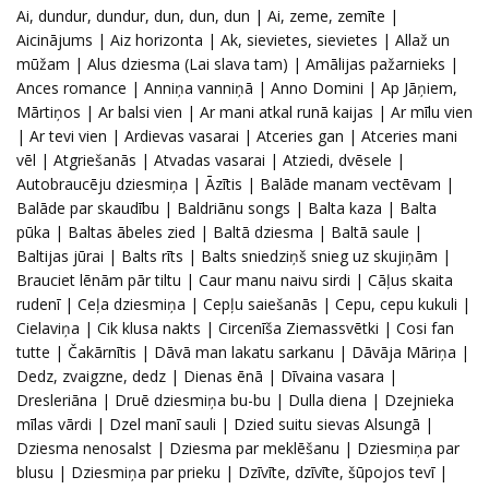
Ai, dundur, dundur, dun, dun, dun | Ai, zeme, zemīte |
Aicinājums | Aiz horizonta | Ak, sievietes, sievietes | Allaž un
mūžam | Alus dziesma (Lai slava tam) | Amālijas pažarnieks |
Ances romance | Anniņa vanniņā | Anno Domini | Ap Jāņiem,
Mārtiņos | Ar balsi vien | Ar mani atkal runā kaijas | Ar mīlu vien
| Ar tevi vien | Ardievas vasarai | Atceries gan | Atceries mani
vēl | Atgriešanās | Atvadas vasarai | Atziedi, dvēsele |
Autobraucēju dziesmiņa | Āzītis | Balāde manam vectēvam |
Balāde par skaudību | Baldriānu songs | Balta kaza | Balta
pūka | Baltas ābeles zied | Baltā dziesma | Baltā saule |
Baltijas jūrai | Balts rīts | Balts sniedziņš snieg uz skujiņām |
Brauciet lēnām pār tiltu | Caur manu naivu sirdi | Cāļus skaita
rudenī | Ceļa dziesmiņa | Cepļu saiešanās | Cepu, cepu kukuli |
Cielaviņa | Cik klusa nakts | Circenīša Ziemassvētki | Cosi fan
tutte | Čakārnītis | Dāvā man lakatu sarkanu | Dāvāja Māriņa |
Dedz, zvaigzne, dedz | Dienas ēnā | Dīvaina vasara |
Dresleriāna | Druē dziesmiņa bu-bu | Dulla diena | Dzejnieka
mīlas vārdi | Dzel manī sauli | Dzied suitu sievas Alsungā |
Dziesma nenosalst | Dziesma par meklēšanu | Dziesmiņa par
blusu | Dziesmiņa par prieku | Dzīvīte, dzīvīte, šūpojos tevī |