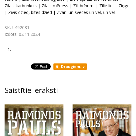
Zilais karbunkuls | Zilais mēness | Zili brīnumi | Zilie lini | Ziņģe
| Zivis dzied, bites dzied | Zvani un sveces un vēl, un vēl...
SKU:
492081
Izdots:
02.11.2024
1.
Draugiem.lv
Saistītie ieraksti