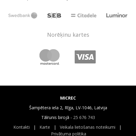
Norēķinu kartes
MICREC
Šampētera iela 2, Rīga, LV-1046, Latvija
Tālrunis birojā -
25 676 743
Kontakti
|
Karte
|
Veikala lietošanas noteikumi
|
Privātuma politika