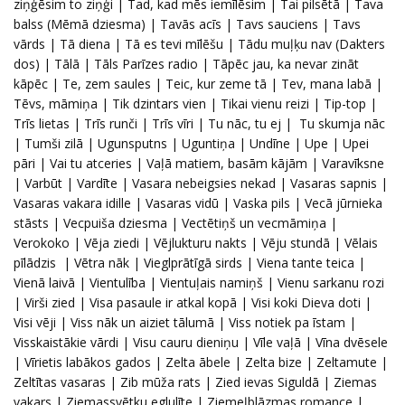
ziņģēsim to ziņģi | Tad, kad mēs iemīlēsim | Tai pilsētā | Tava
balss (Mēmā dziesma) | Tavās acīs | Tavs sauciens | Tavs
vārds | Tā diena | Tā es tevi mīlēšu | Tādu muļķu nav (Dakters
dos) | Tālā | Tāls Parīzes radio | Tāpēc jau, ka nevar zināt
kāpēc | Te, zem saules | Teic, kur zeme tā | Tev, mana labā |
Tēvs, māmiņa | Tik dzintars vien | Tikai vienu reizi | Tip-top |
Trīs lietas | Trīs runči | Trīs vīri | Tu nāc, tu ej | Tu skumja nāc
| Tumši zilā | Ugunsputns | Uguntiņa | Undīne | Upe | Upei
pāri | Vai tu atceries | Vaļā matiem, basām kājām | Varavīksne
| Varbūt | Vardīte | Vasara nebeigsies nekad | Vasaras sapnis |
Vasaras vakara idille | Vasaras vidū | Vaska pils | Vecā jūrnieka
stāsts | Vecpuiša dziesma | Vectētiņš un vecmāmiņa |
Verokoko | Vēja ziedi | Vējlukturu nakts | Vēju stundā | Vēlais
pīlādzis | Vētra nāk | Vieglprātīgā sirds | Viena tante teica |
Vienā laivā | Vientulība |
Vientuļais namiņš | Vienu sarkanu rozi
| Virši zied | Visa pasaule ir atkal kopā | Visi koki Dieva doti |
Visi vēji | Viss nāk un aiziet tālumā | Viss notiek pa īstam |
Visskaistākie vārdi |
Visu cauru dieniņu | Vīle vaļā | Vīna dvēsele
| Vīrietis labākos gados | Zelta ābele | Zelta bize | Zeltamute |
Zeltītas vasaras | Zib mūža rats | Zied ievas Siguldā | Ziemas
vakars | Ziemassvētku eglulīte | Ziemeļblāzmas romance |