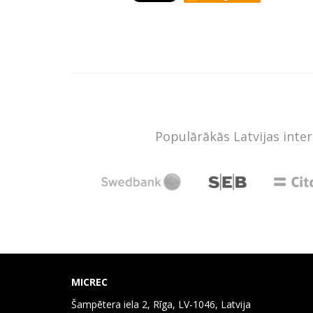
Populārākās Latvijas inte
MICREC
Šampētera iela 2, Rīga, LV-1046, Latvija