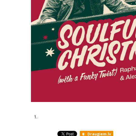
1.
Draugiem.lv