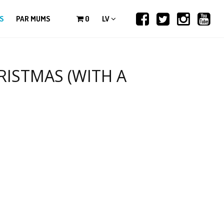
S
PAR MUMS
0
LV
RISTMAS (WITH A