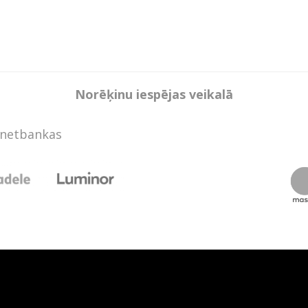
Norēķinu iespējas veikalā
rnetbankas