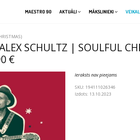
MAESTRO 90
AKTUĀLI
MĀKSLINIEKI
VEIKAL
CHRISTMAS)
ALEX SCHULTZ | SOULFUL CH
0 €
Ieraksts nav pieejams
SKU:
194111026346
Izdots:
13.10.2023