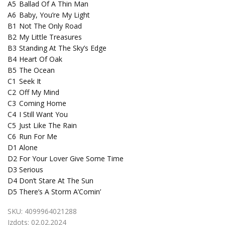
A5
Ballad Of A Thin Man
A6
Baby, You’re My Light
B1
Not The Only Road
B2
My Little Treasures
B3
Standing At The Sky’s Edge
B4
Heart Of Oak
B5
The Ocean
C1
Seek It
C2
Off My Mind
C3
Coming Home
C4
I Still Want You
C5
Just Like The Rain
C6
Run For Me
D1
Alone
D2
For Your Lover Give Some Time
D3
Serious
D4
Don’t Stare At The Sun
D5
There’s A Storm A’Comin’
SKU:
4099964021288
Izdots:
02.02.2024