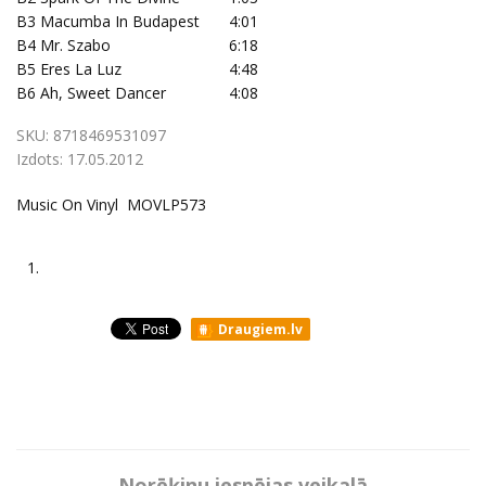
B3
Macumba In Budapest
4:01
B4
Mr. Szabo
6:18
B5
Eres La Luz
4:48
B6
Ah, Sweet Dancer
4:08
SKU:
8718469531097
Izdots:
17.05.2012
Music On Vinyl MOVLP573
1.
Draugiem.lv
Norēķinu iespējas veikalā