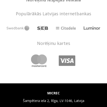
Populārākās Latvijas internetbankas
Norēķinu kartes
MICREC
Šampētera iela 2, Rīga, LV-1046, Latvija