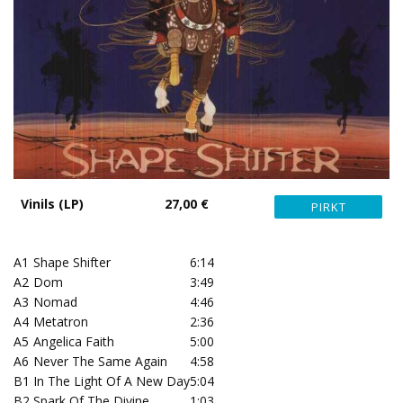
Vinils (LP)
27,00 €
A1
Shape Shifter
6:14
A2
Dom
3:49
A3
Nomad
4:46
A4
Metatron
2:36
A5
Angelica Faith
5:00
A6
Never The Same Again
4:58
B1
In The Light Of A New Day
5:04
B2
Spark Of The Divine
1:03