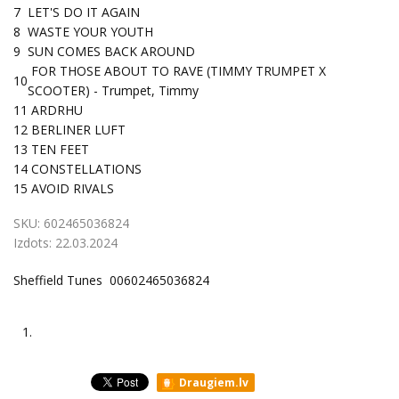
7
LET'S DO IT AGAIN
8
WASTE YOUR YOUTH
9
SUN COMES BACK AROUND
FOR THOSE ABOUT TO RAVE (TIMMY TRUMPET X
10
SCOOTER) - Trumpet, Timmy
11
ARDRHU
12
BERLINER LUFT
13
TEN FEET
14
CONSTELLATIONS
15
AVOID RIVALS
SKU:
602465036824
Izdots:
22.03.2024
Sheffield Tunes 00602465036824
1.
Draugiem.lv