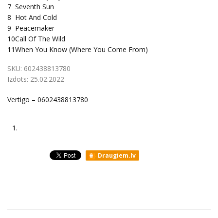
7
Seventh Sun
8
Hot And Cold
9
Peacemaker
10
Call Of The Wild
11
When You Know (Where You Come From)
SKU:
602438813780
Izdots:
25.02.2022
Vertigo ‎– 0602438813780
1.
Draugiem.lv