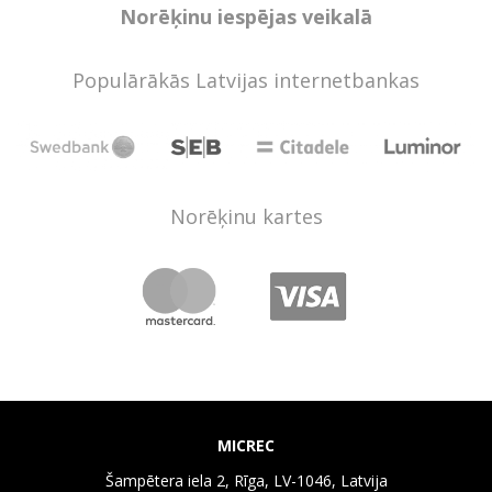
Norēķinu iespējas veikalā
Populārākās Latvijas internetbankas
Norēķinu kartes
MICREC
Šampētera iela 2, Rīga, LV-1046, Latvija