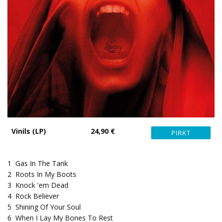
Vinils (LP)
24,90 €
1
Gas In The Tank
2
Roots In My Boots
3
Knock 'em Dead
4
Rock Believer
5
Shining Of Your Soul
6
When I Lay My Bones To Rest