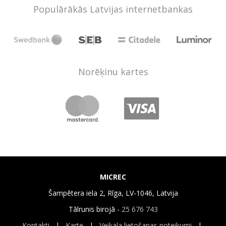
Populārākās Latvijas internetbankas
Norēķinu kartes
MICREC
Šampētera iela 2, Rīga, LV-1046, Latvija
Tālrunis birojā -
25 676 743
Kontakti
|
Karte
|
Veikala lietošanas noteikumi
|