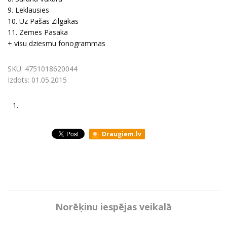
9. Leklausies
10. Uz Pašas Zilgākās
11. Zemes Pasaka
+ visu dziesmu fonogrammas
SKU:
4751018620044
Izdots:
01.05.2015
1.
Draugiem.lv
Norēķinu iespējas veikalā