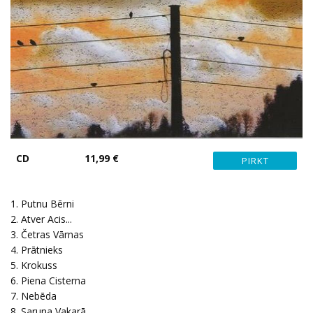
CD
11,99 €
1. Putnu Bērni
2. Atver Acis...
3. Četras Vārnas
4. Prātnieks
5. Krokuss
6. Piena Cisterna
7. Nebēda
8. Saruna Vakarā