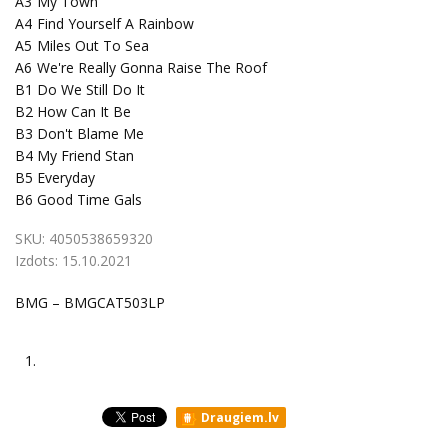
A3
My Town
A4
Find Yourself A Rainbow
A5
Miles Out To Sea
A6
We're Really Gonna Raise The Roof
B1
Do We Still Do It
B2
How Can It Be
B3
Don't Blame Me
B4
My Friend Stan
B5
Everyday
B6
Good Time Gals
SKU:
4050538659320
Izdots:
15.10.2021
BMG – BMGCAT503LP
1.
Draugiem.lv