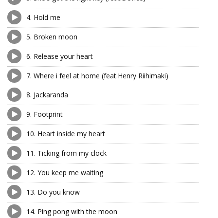
4.
Hold me
5.
Broken moon
6.
Release your heart
7.
Where i feel at home (feat.Henry Riihimaki)
8.
Jackaranda
9.
Footprint
10.
Heart inside my heart
11.
Ticking from my clock
12.
You keep me waiting
13.
Do you know
14.
Ping pong with the moon