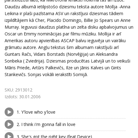
Daudzu albumā ietilpstošo dziesmu teksta autore Mollja -Anna
Leikina ir plaši pazīstama ASV un rakstījusi dziesmas tādiem
izpildītājiem kā Cher, Placido Domingo, Billie Jo Spears un Anne
Murray. Ieguvusi daudzus platīna un zelta disku apbalvojumus un
Oscar un Emmy nominācijas par filmu mūziku. Mollija ir arī
Amerikas autoru apvienības ASCAP balvu ieguvēja un vairāku
grāmatu autore. Angļu tekstus šim albumam rakstījuši arī
Guntars Račs, Vidars Borstads (Norvēģija) un Aleksandra
Sonbeka ( Zviedrija). Dziesmas producētas Latvijā un to veikuši
Māris Priede, Artūrs Palkevičs, Ilze un Jānis Kalves un Gints
Stankevičs. Sonjas vokāli ierakstīti Somijā.
SKU:
2913012
Izdots:
30.01.2006
1.
Y'love who y'love
2.
I think i'm gonna fall in love
3.
She's got the right key (feat.Device)