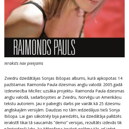
Ieraksts nav pieejams
Zviedru dziedātājas Sonjas Bišopas albums, kurā apkopotas 14
pazīstamas Raimonda Paula dziesmas angļu valodā: 2005.gadā
Izdevniecība MicRec uzsāka projektu- Raimonda Paula dziesmas
angļu valodā, sadarbojoties ar Zviedru, Norvēģu un Amerikāņu
tekstu autoriem. Jau ir pabeigts darbs pie vairāk kā 25 dziesmu
angliskajām versijām. Daudzas no tām iedziedājusi tieši Sonja
Bišopa. Lai gan sākotnēji bija paredzēts, ka dziedātāja palīdzēs
ierakstīt tikai tā saucamās ”demo” versijas, rezultāts izdevās tik
pārsteidzoši labs, ka Mikrofona Ieraksti nolēma tās arī izdot.