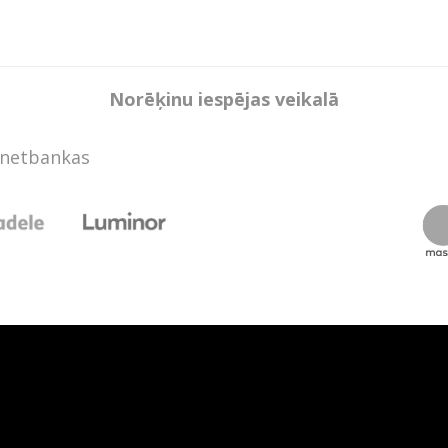
Norēķinu iespējas veikalā
rnetbankas