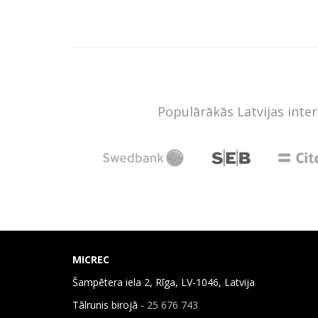
Populārākās Latvijas inte
MICREC
Šampētera iela 2, Rīga, LV-1046, Latvija
Tālrunis birojā -
25 676 743