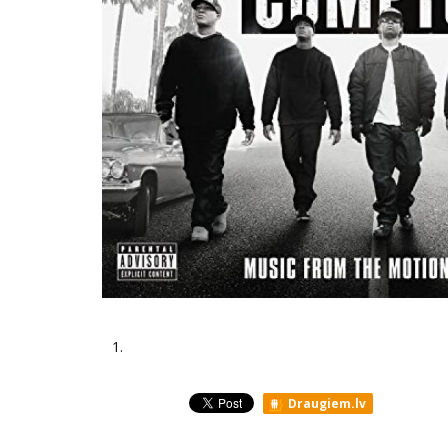
1.
Draugiem.lv