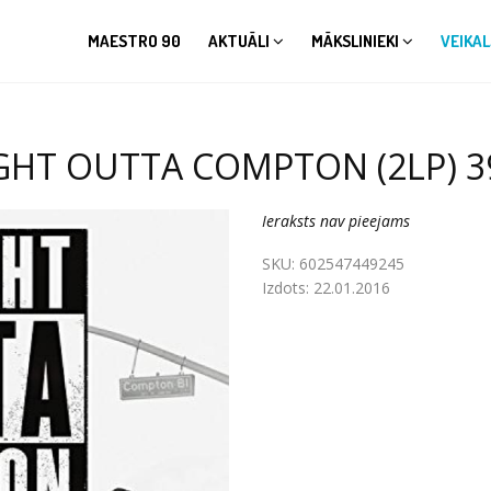
MAESTRO 90
AKTUĀLI
MĀKSLINIEKI
VEIKAL
HT OUTTA COMPTON (2LP) 39
Ieraksts nav pieejams
SKU:
602547449245
Izdots:
22.01.2016