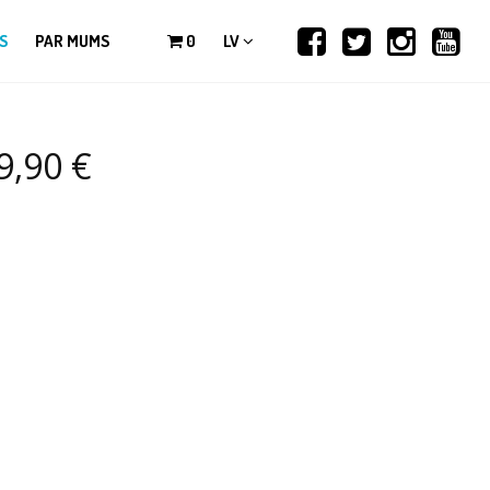
S
PAR MUMS
0
LV
,90 €