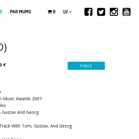
S
PAR MUMS
0
LV
D)
0 €
n
an Music Awards 2007
les
th Gustav And Georg
 Track With Tom, Gustav, And Georg