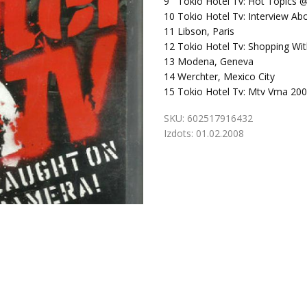
9
Tokio Hotel Tv: Hot Topics 
10
Tokio Hotel Tv: Interview A
11
Libson, Paris
12
Tokio Hotel Tv: Shopping With
13
Modena, Geneva
14
Werchter, Mexico City
15
Tokio Hotel Tv: Mtv Vma 200
SKU:
602517916432
Izdots:
01.02.2008