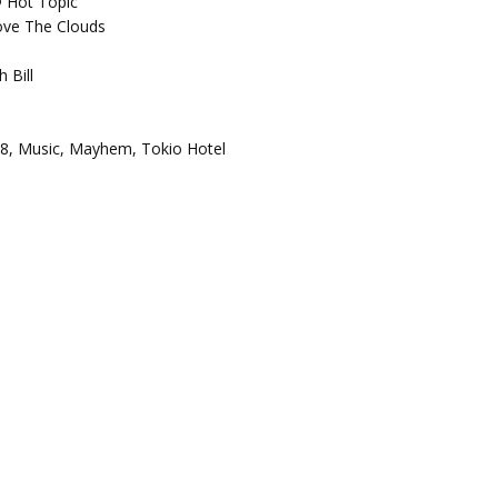
@ Hot Topic
bove The Clouds
 Bill
8, Music, Mayhem, Tokio Hotel