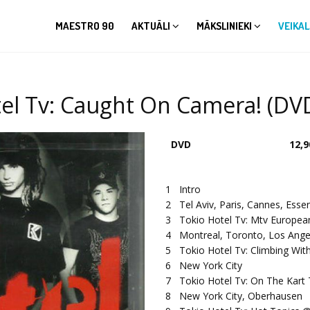
MAESTRO 90
AKTUĀLI
MĀKSLINIEKI
VEIKAL
tel Tv: Caught On Camera! (DV
DVD
12,9
1
Intro
2
Tel Aviv, Paris, Cannes, Esse
3
Tokio Hotel Tv: Mtv Europe
4
Montreal, Toronto, Los Ange
5
Tokio Hotel Tv: Climbing Wi
6
New York City
7
Tokio Hotel Tv: On The Kart
8
New York City, Oberhausen