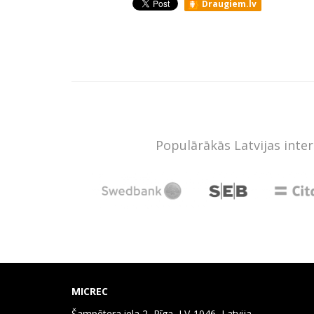
Draugiem.lv
Populārākās Latvijas inte
MICREC
Šampētera iela 2, Rīga, LV-1046, Latvija