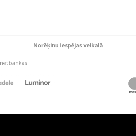
Norēķinu iespējas veikalā
rnetbankas