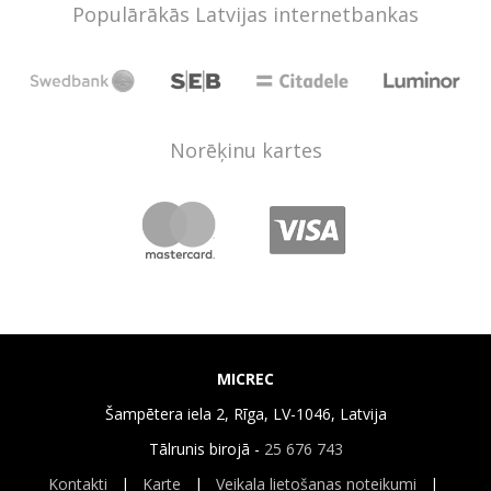
Populārākās Latvijas internetbankas
Norēķinu kartes
MICREC
Šampētera iela 2, Rīga, LV-1046, Latvija
Tālrunis birojā -
25 676 743
Kontakti
|
Karte
|
Veikala lietošanas noteikumi
|