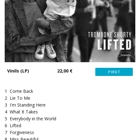
Vinils (LP)
22,00 €
1
Come Back
2
Lie To Me
3
I'm Standing Here
4
What It Takes
5
Everybody in the World
6
Lifted
7
Forgiveness
8
Miss Beautiful