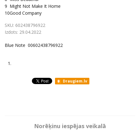
9
Might Not Make It Home
10
Good Company
SKU:
602438796922
Izdots:
29.04.2022
Blue Note 00602438796922
1.
Draugiem.lv
Norēķinu iespējas veikalā