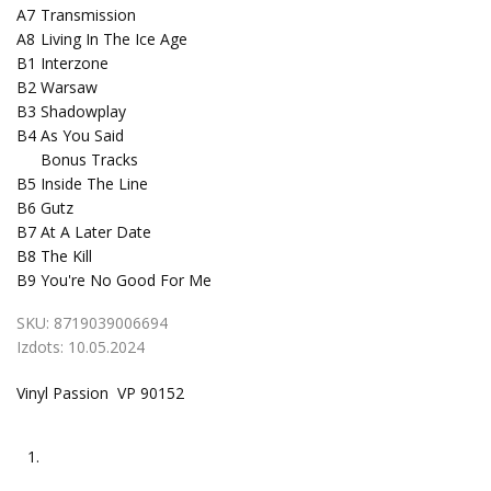
A7
Transmission
A8
Living In The Ice Age
B1
Interzone
B2
Warsaw
B3
Shadowplay
B4
As You Said
Bonus Tracks
B5
Inside The Line
B6
Gutz
B7
At A Later Date
B8
The Kill
B9
You're No Good For Me
SKU:
8719039006694
Izdots:
10.05.2024
Vinyl Passion VP 90152
1.