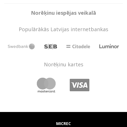
Norēķinu iespējas veikalā
Populārākās Latvijas internetbankas
Norēķinu kartes
MICREC