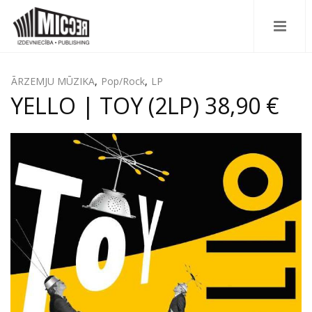
ĀRZEMJU MŪZIKA
,
Pop/Rock
,
LP
YELLO | TOY (2LP) 38,90 €