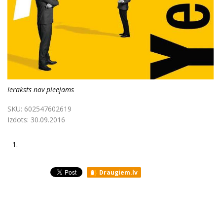
Ieraksts nav pieejams
SKU:
602547602619
Izdots:
30.09.2016
1.
Draugiem.lv