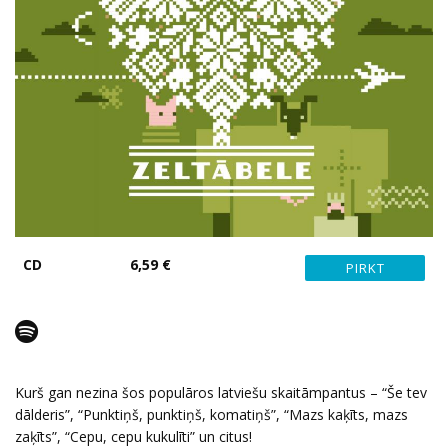
CD
6,59 €
Kurš gan nezina šos populāros latviešu skaitāmpantus – “Še tev
dālderis”, “Punktiņš, punktiņš, komatiņš”, “Mazs kaķīts, mazs
zaķīts”, “Cepu, cepu kukulīti” un citus!