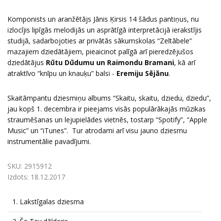
Komponists un aranžētājs Jānis Ķirsis 14 šādus pantiņus, nu
izlocījis lipīgās melodijās un asprātīgā interpretācijā ierakstījis
studijā, sadarbojoties ar privātās sākumskolas “Zeltābele”
mazajiem dziedātājiem, pieaicinot palīgā arī pieredzējušos
dziedātājus
Rūtu Dūdumu un Raimondu Bramani
, kā arī
atraktīvo “knīpu un knauķu” balsi -
Eremiju Sējānu
.
Skaitāmpantu dziesmiņu albums “Skaitu, skaitu, dziedu, dziedu”,
jau kopš 1. decembra ir pieejams visās populārākajās mūzikas
straumēšanas un lejupielādes vietnēs, tostarp “Spotify”, “Apple
Music” un “iTunes”. Tur atrodami arī visu jauno dziesmu
instrumentālie pavadījumi.
SKU:
2915912
Izdots:
18.12.2017
1.
Lakstīgalas dziesma