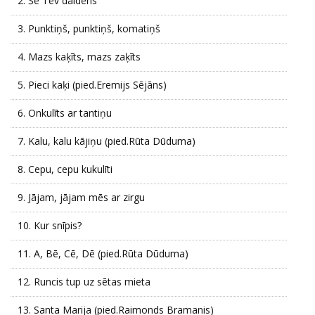
2.
Še Tev dālderis
3.
Punktiņš, punktiņš, komatiņš
4.
Mazs kaķīts, mazs zaķīts
5.
Pieci kaķi (pied.Eremijs Sējāns)
6.
Onkulīts ar tantiņu
7.
Kalu, kalu kājiņu (pied.Rūta Dūduma)
8.
Cepu, cepu kukulīti
9.
Jājam, jājam mēs ar zirgu
10.
Kur snīpis?
11.
A, Bē, Cē, Dē (pied.Rūta Dūduma)
12.
Runcis tup uz sētas mieta
13.
Santa Marija (pied.Raimonds Bramanis)