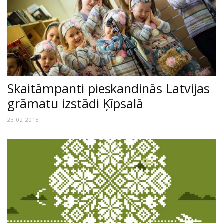
Skaitāmpanti pieskandinās Latvijas
grāmatu izstādi Ķīpsalā
23.02.2018