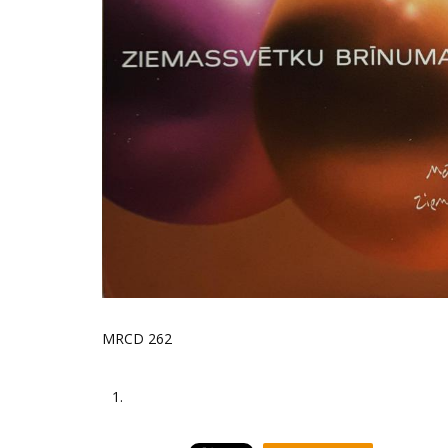
MRCD 262
1.