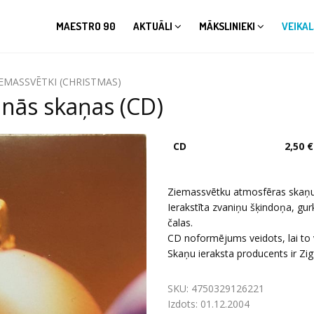
MAESTRO 90
AKTUĀLI
MĀKSLINIEKI
VEIKAL
EMASSVĒTKI (CHRISTMAS)
nās skaņas (CD)
CD
2,50 €
Ziemassvētku atmosfēras skaņu
Ierakstīta zvaniņu šķindoņa, gu
čalas.
CD noformējums veidots, lai to 
Skaņu ieraksta producents ir Zig
SKU:
4750329126221
Izdots:
01.12.2004