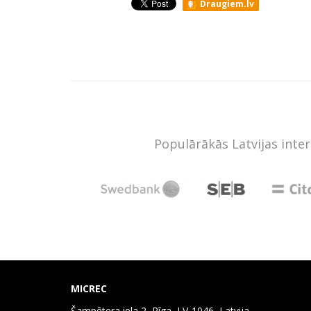
Draugiem.lv
Populārākās Latvijas inte
MICREC
Šampētera iela 2, Rīga, LV-1046, Latvija