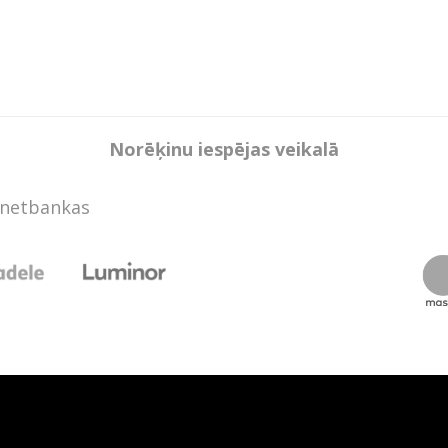
Norēķinu iespējas veikalā
rnetbankas