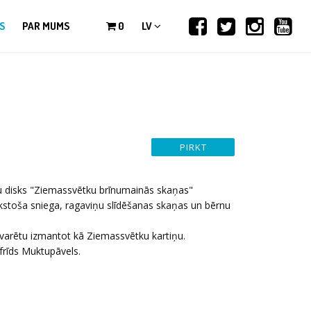
S
PAR MUMS
0
LV
 disks "Ziemassvētku brīnumainās skaņas"
rkstoša sniega, ragaviņu slīdēšanas skaņas un bērnu
varētu izmantot kā Ziemassvētku kartiņu.
frīds Muktupāvels.