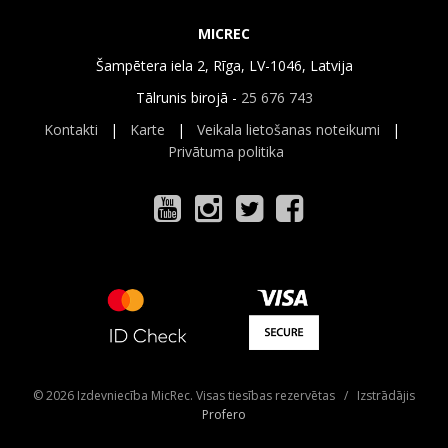
MICREC
Šampētera iela 2, Rīga, LV-1046, Latvija
Tālrunis birojā -
25 676 743
Kontakti
|
Karte
|
Veikala lietošanas noteikumi
|
Privātuma politika
© 2026 Izdevniecība MicRec. Visas tiesības rezervētas / Izstrādājis
Profero