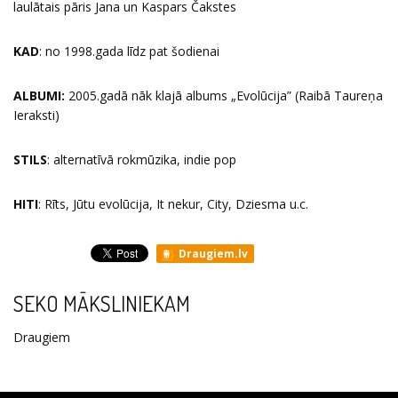
laulātais pāris Jana un Kaspars Čakstes
KAD
: no 1998.gada līdz pat šodienai
ALBUMI:
2005.gadā nāk klajā albums „Evolūcija” (Raibā Taureņa
Ieraksti)
STILS
: alternatīvā rokmūzika, indie pop
HITI
: Rīts, Jūtu evolūcija, It nekur, City, Dziesma u.c.
Draugiem.lv
SEKO MĀKSLINIEKAM
Draugiem