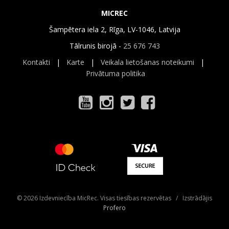
MICREC
Šampētera iela 2, Rīga, LV-1046, Latvija
Tālrunis birojā -
25 676 743
Kontakti
|
Karte
|
Veikala lietošanas noteikumi
|
Privātuma politika
© 2026 Izdevniecība MicRec. Visas tiesības rezervētas / Izstrādājis
Profero