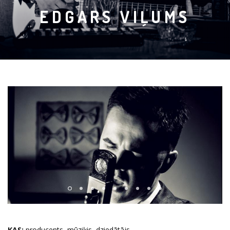
EDGARS VIĻUMS
KAS:
producents, mūziķis, dziedātājs