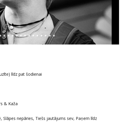
uzīte)
līdz pat šodienai
ers & Kaža
ē, Slāpes nepāries, Tiešs jautājums sev, Paņem līdz