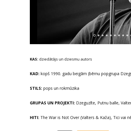
KAS:
dziedātājs un dziesmu autors
KAD:
kopš 1990. gadu beigām (bērnu popgrupa Dzeg
STILS:
pops un rokmūzika
GRUPAS UN PROJEKTI:
Dzeguzīte, Putnu balle, Valt
HITI:
The War is Not Over (Valters & Kaža), Tici vai n