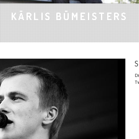
KĀRLIS BŪMEISTERS
S
D
Tw