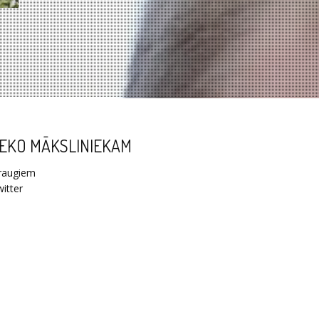
EKO MĀKSLINIEKAM
raugiem
itter