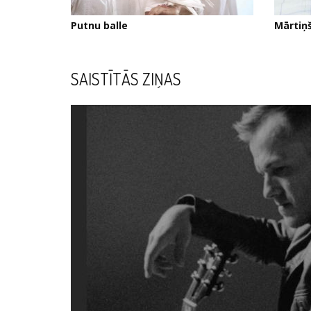
Putnu balle
Mārtiņš
SAISTĪTĀS ZIŅAS