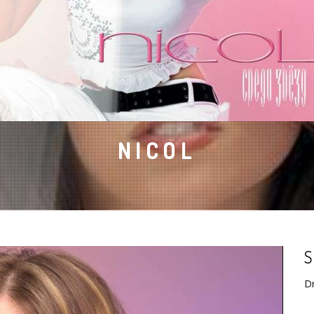
NICOL
S
D