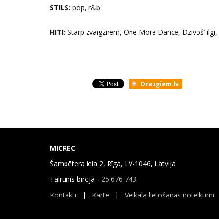
STILS:
pop, r&b
HITI:
Starp zvaigznēm, One More Dance, Dzīvoš’ ilgi, ne
Draugiem.lv
MICREC
Šampētera iela 2, Rīga, LV-1046, Latvija
Tālrunis birojā -
25 676 743
Kontakti
|
Karte
|
Veikala lietošanas noteikumi