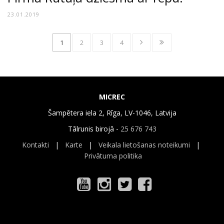
23.01.2019
1
2
3
4
MICREC
Šampētera iela 2, Rīga, LV-1046, Latvija
Tālrunis birojā -
25 676 743
Kontakti
|
Karte
|
Veikala lietošanas noteikumi
|
Privātuma politika