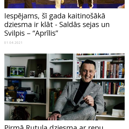
Iespējams, šī gada kaitinošākā
dziesma ir klāt - Saldās sejas un
Svilpis – “Aprīlis”
01.04.2021
Pirmā Rutuļa dziesma ar repu.