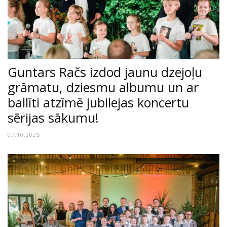
Guntars Račs izdod jaunu dzejoļu
grāmatu, dziesmu albumu un ar
ballīti atzīmē jubilejas koncertu
sērijas sākumu!
07.10.2025