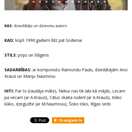
KAS:
dziedātājs un dziesmu autors
KAD:
kopš 1990.gadiem
līdz pat šodienai
STILS:
pops un šlāgeris
SADARBĪBAS:
ar komponistu Raimondu Paulu, dziedātājām Anci
Krauzi un Mariju Naumovu
HITI:
Par to (raudāja māte), Nekur nav tik labi kā mājās, Lecam
pa vecam (ar A.Krauzi), Cāļus skaita rudenī (ar A.Krauzi), Kūko
kūko, dzeguzīte (ar M.Naumovu), Šoko loko, Rīgas sirds
Draugiem.lv