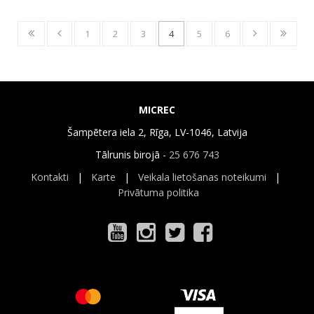
1
2
3
4
5
6
MICREC
Šampētera iela 2, Rīga, LV-1046, Latvija
Tālrunis birojā -
25 676 743
Kontakti
|
Karte
|
Veikala lietošanas noteikumi
|
Privātuma politika