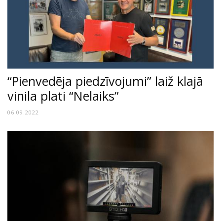
“Pienvedēja piedzīvojumi” laiž klajā
vinila plati “Nelaiks”
06.09.2022