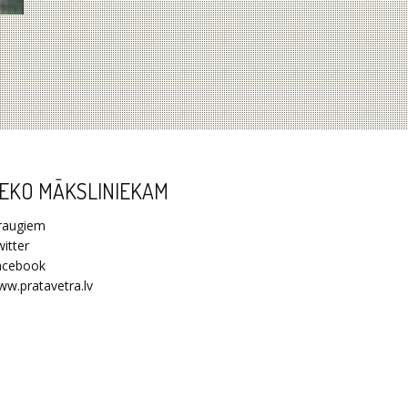
EKO MĀKSLINIEKAM
raugiem
itter
acebook
w.pratavetra.lv