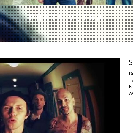
PRĀTA VĒTRA
S
D
Tw
F
ww