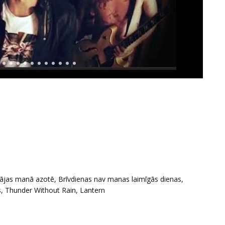
s mājas manā azotē, Brīvdienas nav manas laimīgās dienas,
is, Thunder Without Rain, Lantern