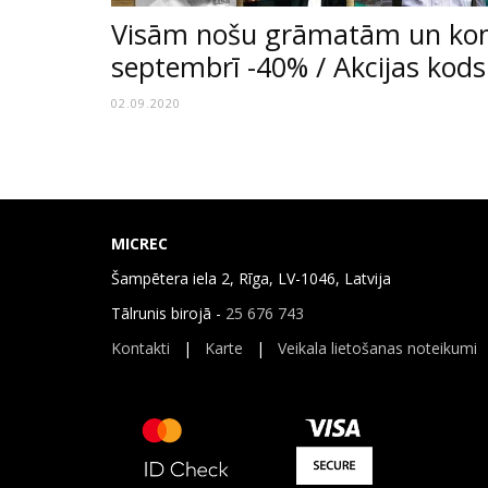
Visām nošu grāmatām un ko
septembrī -40% / Akcijas ko
02.09.2020
MICREC
Šampētera iela 2, Rīga, LV-1046, Latvija
Tālrunis birojā -
25 676 743
Kontakti
|
Karte
|
Veikala lietošanas noteikumi