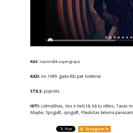
KAS:
nacionālā supergrupa
KAD:
no 1989. gada
līdz pat šodienai
STILS:
poproks
HITI:
Lidmašīnas, Viss ir tieši tā, kā tu vēlies, Tava
Maybe, Spogulīt, spogulīt, Plaukstas lieluma pavasar
Draugiem.lv