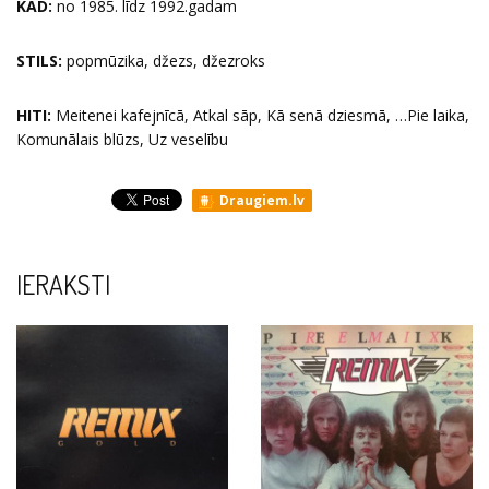
KAD:
no 1985. līdz 1992.gadam
STILS:
popmūzika, džezs, džezroks
HITI:
Meitenei kafejnīcā, Atkal sāp, Kā senā dziesmā, …Pie laika,
Komunālais blūzs, Uz veselību
Draugiem.lv
IERAKSTI