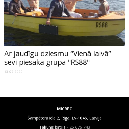
Ar jaudīgu dziesmu “Vienā laivā”
sevi piesaka grupa "RS88"
13.07.2020
MICREC
Šampētera iela 2, Rīga, LV-1046, Latvija
Tālrunis birojā -
25 676 743