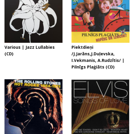
Various | Jazz Lullabies
Piektdieņi
(CD)
/J.Jarāns,J.Duļevska,
I.Vekmanis, A.Rudzītis/ |
Pilnīgs Plaģiāts (CD)