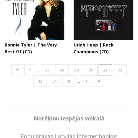
Bonnie Tyler | The Very
Uriah Heep | Rock
Best Of (CD)
Champions (CD)
…
27
28
29
30
31
32
33
34
35
…
Norēķinu iespējas veikalā
Populārākās Latvijas internetbankas