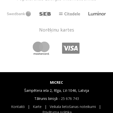
Norēķinu kartes
MICREC
Šampētera iela 2, Rīga, LV-1046, Latvija
Tālrunis birojā -
25 676 743
Kontakti
|
Karte
|
Veikala lietošanas noteikumi
|
Privātuma politika