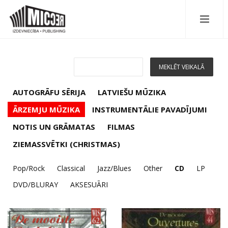
AUTOGRĀFU SĒRIJA
LATVIEŠU MŪZIKA
ĀRZEMJU MŪZIKA
INSTRUMENTĀLIE PAVADĪJUMI
NOTIS UN GRĀMATAS
FILMAS
ZIEMASSVĒTKI (CHRISTMAS)
Pop/Rock
Classical
Jazz/Blues
Other
CD
LP
DVD/BLURAY
AKSESUĀRI