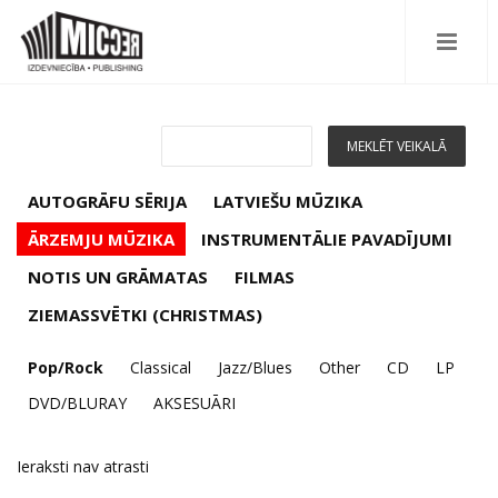
AUTOGRĀFU SĒRIJA
LATVIEŠU MŪZIKA
ĀRZEMJU MŪZIKA
INSTRUMENTĀLIE PAVADĪJUMI
NOTIS UN GRĀMATAS
FILMAS
ZIEMASSVĒTKI (CHRISTMAS)
Pop/Rock
Classical
Jazz/Blues
Other
CD
LP
DVD/BLURAY
AKSESUĀRI
Ieraksti nav atrasti